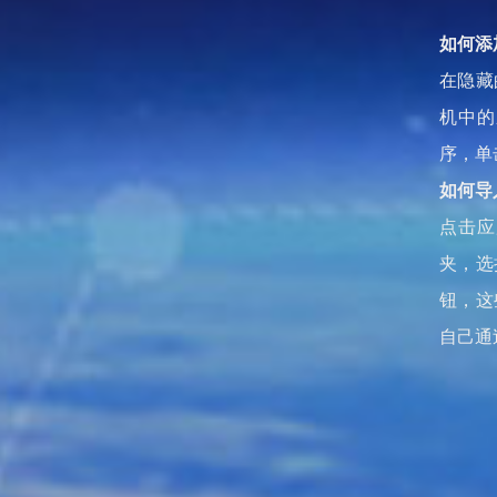
如何添
在隐藏
机中的
序，单
如何导
点击应
夹，选
钮，这
自己通